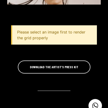
Please select an image first to render
the grid properly
DOWNLOAD THE ARTIST’S PRESS KIT