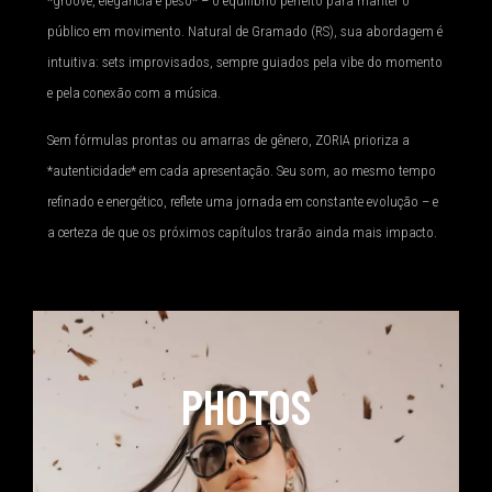
*groove, elegância e peso* – o equilíbrio perfeito para manter o
público em movimento. Natural de Gramado (RS), sua abordagem é
intuitiva: sets improvisados, sempre guiados pela vibe do momento
e pela conexão com a música.
Sem fórmulas prontas ou amarras de gênero, ZORIA prioriza a
*autenticidade* em cada apresentação. Seu som, ao mesmo tempo
refinado e energético, reflete uma jornada em constante evolução – e
a certeza de que os próximos capítulos trarão ainda mais impacto.
PHOTOS