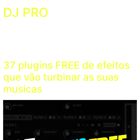
DJ PRO
Press kit profissional para artistas da música
Tag:
plugins free
37 plugins FREE de efeitos
que vão turbinar as suas
musicas