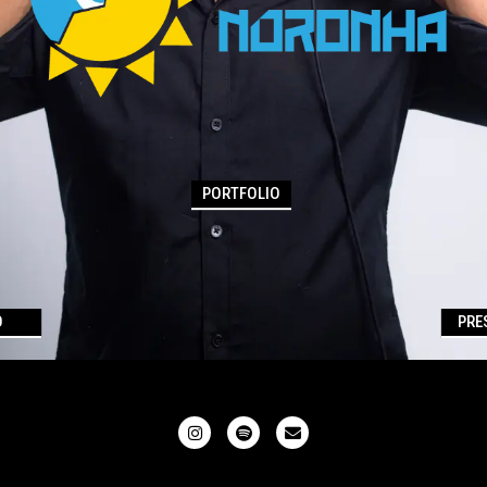
PORTFOLIO
O
PRE