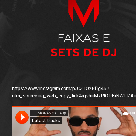
https://www.instagram.com/p/C3TO2BfIg4l/?
utm_source=ig_web_copy_link&igsh=MzRlODBiNWFlZA