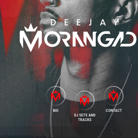
BIO
CONTACT
DJ SETS AND
TRACKS