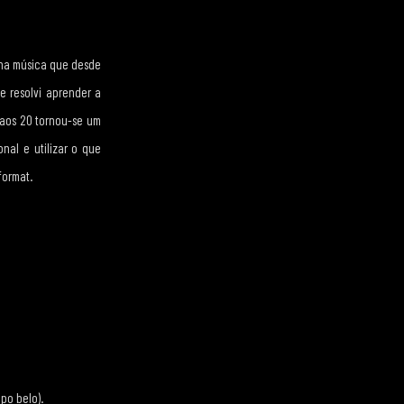
i na música que desde
e resolvi aprender a
 aos 20 tornou-se um
nal e utilizar o que
format.
po belo).