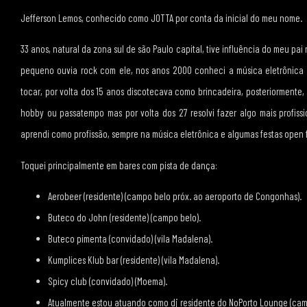
Jefferson Lemos, conhecido como JOTTA por conta da inicial do meu nome.
33 anos, natural da zona sul de são Paulo capital, tive influência do meu pa
pequeno ouvia rock com ele, nos anos 2000 conheci a música eletrônica 
tocar, por volta dos 15 anos discotecava como brincadeira, posteriormente,
hobby ou passatempo mas por volta dos 27 resolvi fazer algo mais profissio
aprendi como profissão, sempre na música eletrônica e algumas festas open 
Toquei principalmente em bares com pista de dança:
Aerobeer (residente) (campo belo próx. ao aeroporto de Congonhas).
Buteco do John (residente) (campo belo).
Buteco pimenta (convidado) (vila Madalena).
Kumplices Klub bar (residente) (vila Madalena).
Spicy club (convidado) (Moema).
Atualmente estou atuando como dj residente do NoPorto Lounge (cam