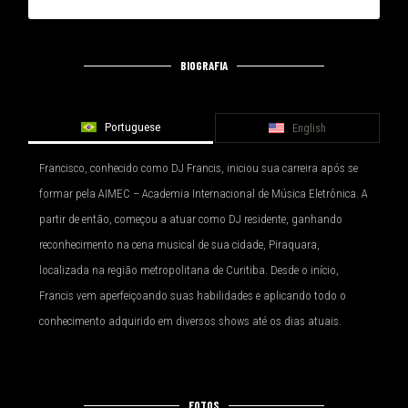
BIOGRAFIA
Portuguese
English
Francisco, conhecido como DJ Francis, iniciou sua carreira após se
formar pela AIMEC – Academia Internacional de Música Eletrônica. A
partir de então, começou a atuar como DJ residente, ganhando
reconhecimento na cena musical de sua cidade, Piraquara,
localizada na região metropolitana de Curitiba. Desde o início,
Francis vem aperfeiçoando suas habilidades e aplicando todo o
conhecimento adquirido em diversos shows até os dias atuais.
FOTOS