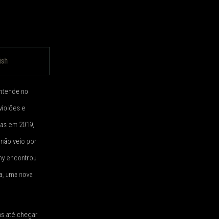
ish
entende no
violões e
tas em 2019,
não veio por
my encontrou
a, uma nova
as até chegar