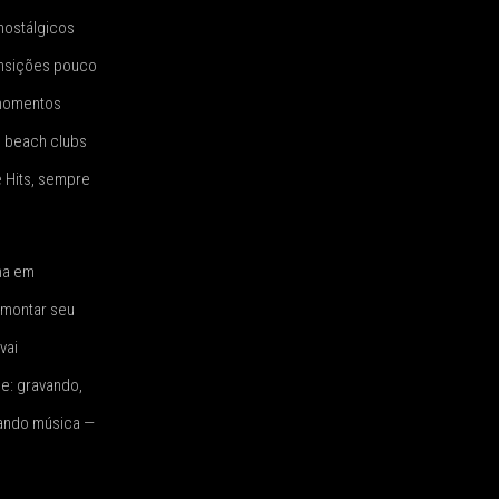
nostálgicos
ansições pouco
 momentos
e beach clubs
 Hits, sempre
ha em
 montar seu
vai
e: gravando,
cando música —