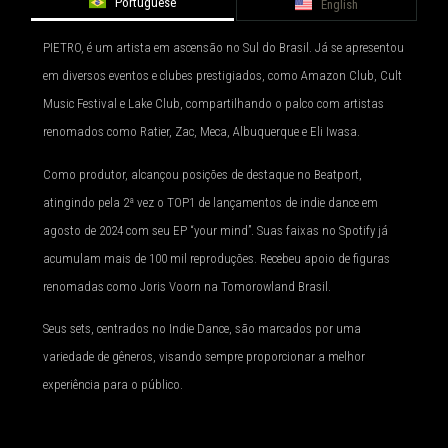
Portuguese
English
PIETRO, é um artista em ascensão no Sul do Brasil. Já se apresentou
em diversos eventos e clubes prestigiados, como Amazon Club, Cult
Music Festival e Lake Club, compartilhando o palco com artistas
renomados como Ratier, Zac, Meca, Albuquerque e Eli Iwasa.
Como produtor, alcançou posições de destaque no Beatport,
atingindo pela 2ª vez o TOP1 de lançamentos de indie dance em
agosto de 2024 com seu EP “your mind”. Suas faixas no Spotify já
acumulam mais de 100 mil reproduções. Recebeu apoio de figuras
renomadas como Joris Voorn na Tomorowland Brasil.
Seus sets, centrados no Indie Dance, são marcados por uma
variedade de gêneros, visando sempre proporcionar a melhor
experiência para o público.