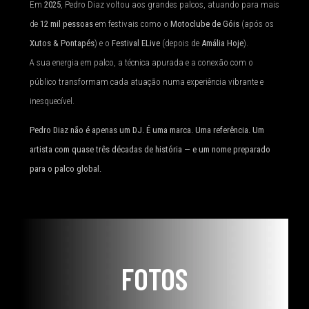
Em
2025
, Pedro Diaz voltou aos grandes palcos, atuando para mais
de
12 mil pessoas
em festivais como o
Motoclube de Góis
(após os
Xutos & Pontapés
) e o
Festival ELive
(depois de
Amália Hoje
).
A sua energia em palco, a técnica apurada e a conexão com o
público transformam cada atuação numa experiência vibrante e
inesquecível.
Pedro Diaz não é apenas um DJ. É uma marca. Uma referência. Um
artista com quase três décadas de história — e um nome preparado
para o palco global.
FOTOS