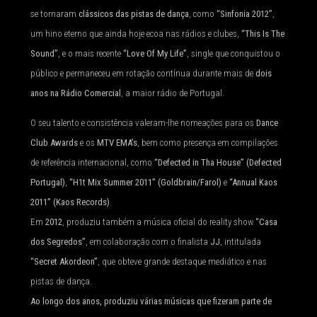
se tornaram
clássicos das pistas de dança
, como
“Sinfonia 2012”
,
um hino eterno que ainda hoje ecoa nas rádios e clubes,
“This Is The
Sound”
, e o mais recente
“Love Of My Life”
, single que conquistou o
público e permaneceu em rotação contínua durante mais de
dois
anos na Rádio Comercial
, a maior rádio de Portugal.
O seu talento e consistência valeram-lhe nomeações para os
Dance
Club Awards
e os
MTV EMA’s
, bem como presença em compilações
de referência internacional, como
“Defected in Tha House” (Defected
Portugal)
,
“H1t Mix Summer 2011” (Goldbrain/Farol)
e
“Annual Kaos
2011” (Kaos Records)
.
Em
2012
, produziu também a música oficial do reality show
“Casa
dos Segredos”
, em colaboração com o finalista
JJ
, intitulada
“Secret Akordeon”
, que obteve grande destaque mediático e nas
pistas de dança.
Ao longo dos anos, produziu várias músicas que fizeram parte de