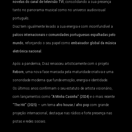
novelas do canal de televisão TVI
, consolidando a sua presença
tanto no panorama musical como no universo audiovisual
português.
Diaz tem igualmente levado a sua energia e som inconfundível a
palcos internacionais
e
comunidades portuguesas espalhadas pelo
mundo
, reforçando o seu papel como
embaixador global da música
eletrónica nacional
.
Após a pandemia, Diaz renasceu artisticamente com o projeto
Reborn
, uma nova fase marcada pela maturidade criativa e uma
sonoridade moderna que funde emoção, energia e identidade.
Os últimos anos confirmam o seu estatuto de artista visionário,
com lançamentos como
“A Minha Casinha” (2024)
e o mais recente
“The Hit” (2025)
— um tema
afro house / afro pop
com grande
projeção internacional, destaque nas rádios e forte presença nas
pistas e redes sociais.