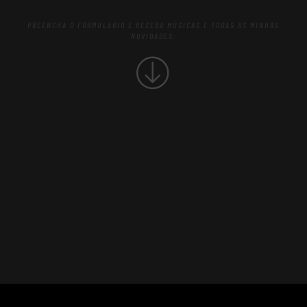
PREENCHA O FORMULÁRIO E RECEBA MÚSICAS E TODAS AS MINHAS
NOVIDADES:
NAME
E-MAIL
WHATSAPP
SUBMIT