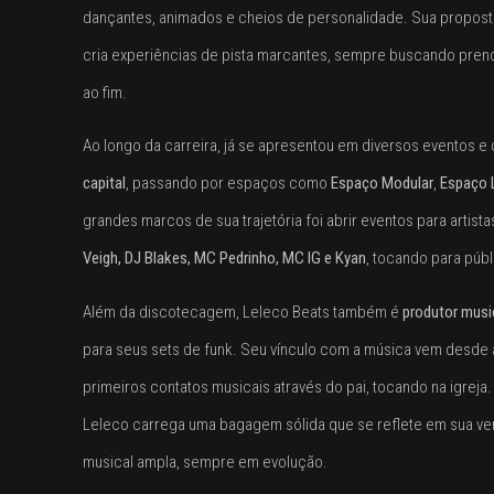
dançantes, animados e cheios de personalidade. Sua proposta
cria experiências de pista marcantes, sempre buscando prend
ao fim.
Ao longo da carreira, já se apresentou em diversos eventos e
capital
, passando por espaços como
Espaço Modular
,
Espaço 
grandes marcos de sua trajetória foi abrir eventos para artis
Veigh, DJ Blakes, MC Pedrinho, MC IG e Kyan
, tocando para púb
Além da discotecagem, Leleco Beats também é
produtor musi
para seus sets de funk. Seu vínculo com a música vem desde a
primeiros contatos musicais através do pai, tocando na igreja.
Leleco carrega uma bagagem sólida que se reflete em sua versa
musical ampla, sempre em evolução.