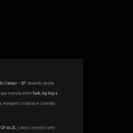
 do Campo – SP
, atuando desde
que transita entre
funk, hip hop e
a, mixagens criativas e conexão
e
GP da ZL
, Leleco constrói sets