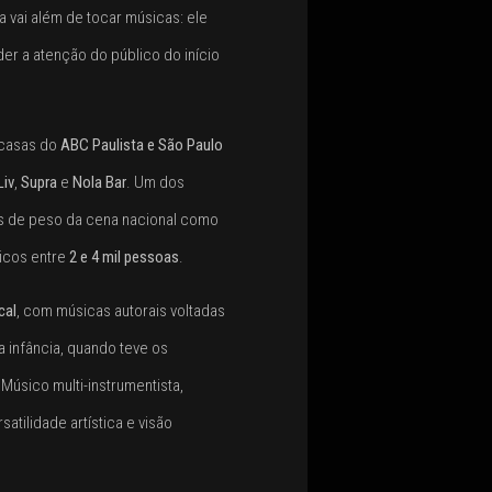
 vai além de tocar músicas: ele
er a atenção do público do início
 casas do
ABC Paulista e São Paulo
Liv
,
Supra
e
Nola Bar
. Um dos
tas de peso da cena nacional como
licos entre
2 e 4 mil pessoas
.
cal
, com músicas autorais voltadas
 infância, quando teve os
 Músico multi-instrumentista,
tilidade artística e visão