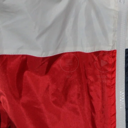
BIO
TRACKS E
DJ SETS