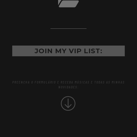
JOIN MY VIP LIST:
PREENCHA O FORMULÁRIO E RECEBA MÚSICAS E TODAS AS MINHAS
NOVIDADES:
NAME
E-MAIL