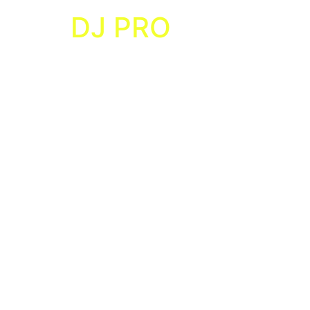
DJ PRO
Press kit profissional para artistas da música
Welcome
Welcome! This is your success page where mem